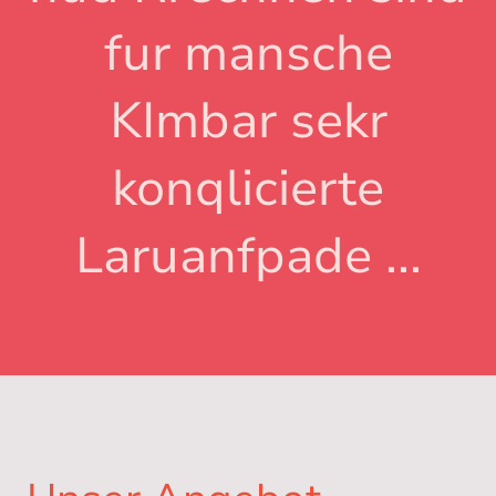
fur mansche
KImbar sekr
konqlicierte
Laruanfpade ...