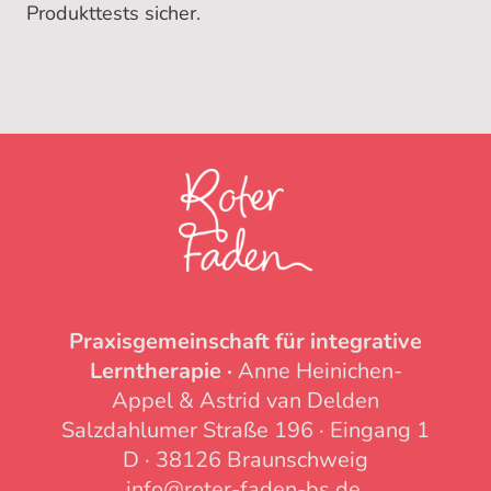
Produkttests sicher.
Praxisgemeinschaft für integrative
Lerntherapie ·
Anne Heinichen-
Appel & Astrid van Delden
Salzdahlumer Straße 196 · Eingang 1
D · 38126 Braunschweig
info@roter-faden-bs.de