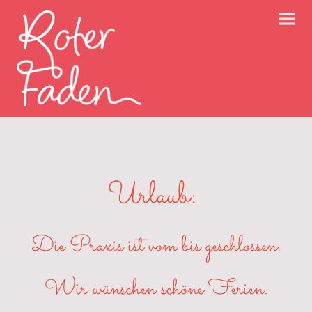
Urlaub:
Die Praxis ist vom bis geschlossen.
Wir wünschen schöne Ferien.